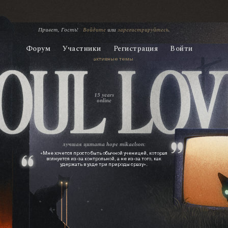
Привет, Гость!
Войдите
или
зарегистрируйтесь
.
Форум
Участники
Регистрация
Войти
активные темы
15 years
online
лучшая цитата
hope mikaelson:
«Мне хочется просто быть обычной ученицей, которая
волнуется из‑за контрольной, а не из‑за того, как
удержать в узде три природы сразу».