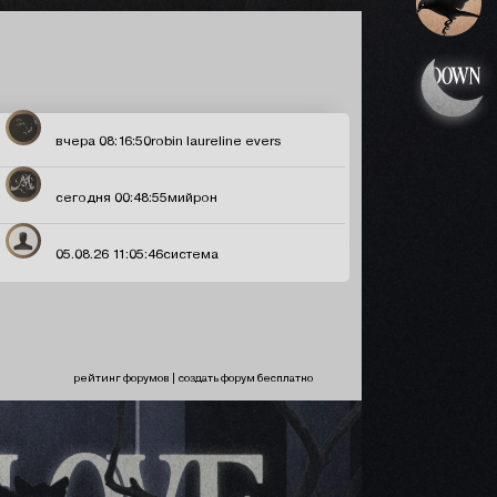
вчера 08:16:50
robin laureline evers
сегодня 00:48:55
мийрон
05.08.26 11:05:46
система
рейтинг форумов
|
создать форум бесплатно