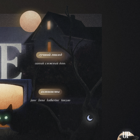
самый сложный день
,
,
,
jane
luna
katherine
tanyao