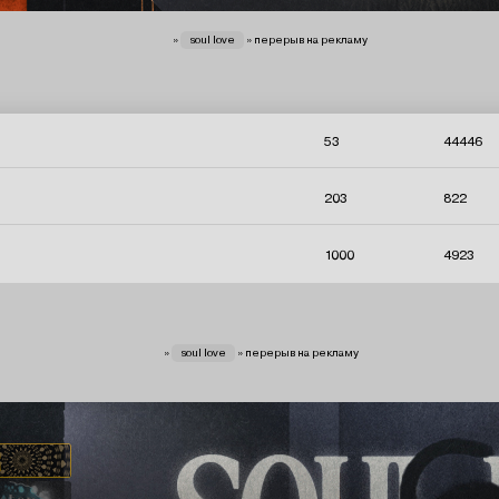
вы здесь
»
soul love
»
перерыв на рекламу
53
44446
203
822
1000
4923
вы здесь
»
soul love
»
перерыв на рекламу