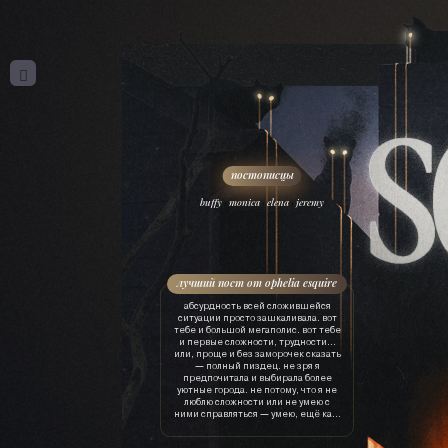
,
,
,
buffy
monica
elena
jeremy
лучший пост от ophelia esquire
абсурдность всей сложившейся
ситуации просто зашкаливала. вот
тебе и большой мегаполис. вот тебе
и первые сложности, трудности…
или, проще и без заморочек сказать
— полный пиздец. не зря я
предпочитала и выбирала более
уютные города. не потому, что я не
люблю сложности или не умею с
ними справляться — умею, ещё как.
просто это лишняя трата ресурсов.
драгоценного времени, нервов, сил,