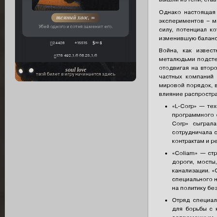
Однако настоящая 
темный хаос, ∞
экспериментов – м
Убей одного и сотня заменит его.
силу, потенциал к
изменившую баланс 
24428
+15515
∞ $
Война, как извес
178 492,1/0 06.25,1/0
металюдьми подсте
отодвигая на втор
soul love
твой билет в игру начинается здесь
частных компаний
мировой порядок, 
влияние распростра
«L-Corp» — те
программного о
Corp» сыграл
сотрудничала 
контрактам и р
«Coliarn» — с
дороги, мосты
канализации. «
специального 
на политику бе
Отряд специал
для борьбы с 