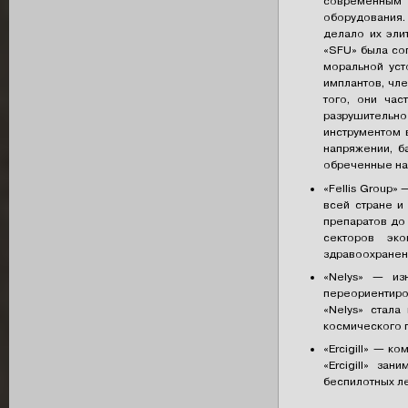
современным 
оборудования.
делало их эли
«SFU» была со
моральной уст
имплантов, чле
того, они час
разрушительно
инструментом 
напряжении, б
обреченные на 
«Fellis Group
всей стране и
препаратов до
секторов эко
здравоохранен
«Nelys» — из
переориентиро
«Nelys» стала
космического 
«Ercigill» — к
«Ercigill» за
беспилотных ле