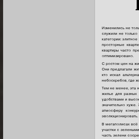
Изменились не тол
служили не только
категории: элитное
просторные кварти
квартиры часто пр
оптимизировано.
С ростом цен на ж
Они предлагали жи
кто искал альтерн
небоскребов, где ж
Тем не менее, эта 
жилье для разных
удобствами и высо
значительно хуже.
атмосферу конкур
эволюционировать.
В мегаполисах всё
участки с зеленым
часть зелени сосре