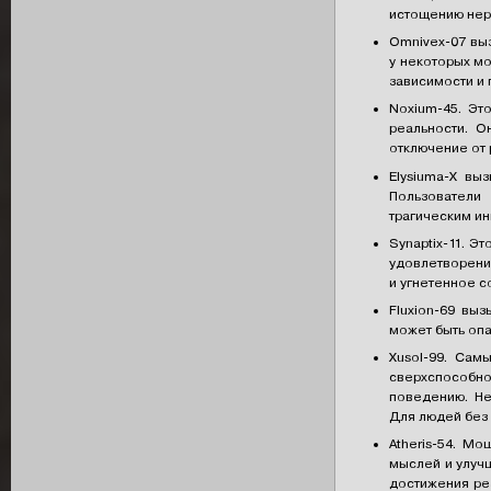
истощению нер
Omnivex-07 вы
у некоторых м
зависимости и 
Noxium-45. Эт
реальности. О
отключение от 
Elysiuma-X вы
Пользователи 
трагическим и
Synaptix-11. Э
удовлетворение
и угнетенное с
Fluxion-69 вы
может быть опа
Xusol-99. Сам
сверхспособно
поведению. Не
Для людей без
Atheris-54. М
мыслей и улуч
достижения ре