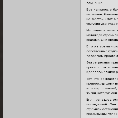
сомнение.
Все началось с ба
магазинах, больниц
не место». Этот ж
усугубил уже суще
Изоляция и отказ
металюди стремилис
врагами. Они орган
В то же время «пл
собственные группы
более чем просто л
Эта сегрегация прив
простое экономи
идеологическими ра
Тот, кто возглавл
превосходящими по
этот мир с магией
жизни, которую они 
Его последовател
последствий. Они
стремясь останови
предыдущий успех 