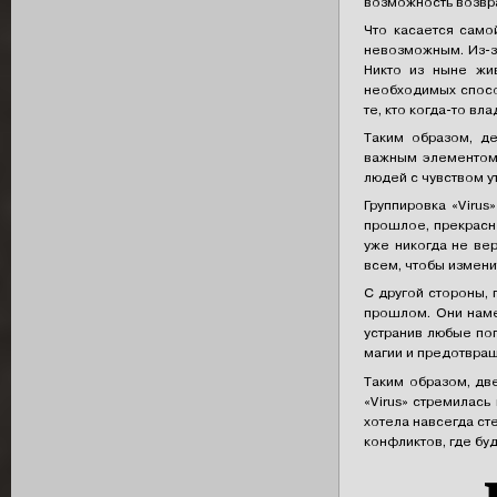
возможность возвр
Что касается само
невозможным. Из-за
Никто из ныне жи
необходимых способ
те, кто когда-то вл
Таким образом, де
важным элементом 
людей с чувством у
Группировка «Viru
прошлое, прекрасно
уже никогда не вер
всем, чтобы измени
С другой стороны, 
прошлом. Они наме
устранив любые по
магии и предотвращ
Таким образом, дв
«Virus» стремилась
хотела навсегда ст
конфликтов, где бу