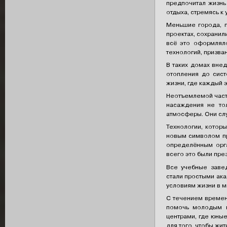
предпочитал жизнь
отдыха, стремясь к
Меньшие города, п
проектах, сохрани
всё это оформлял
технологий, призва
В таких домах вне
отопления до сист
жизни, где каждый 
Неотъемлемой част
насаждения не то
атмосферы. Они слу
Технологии, котор
новым символом пр
определённым орга
всего это были пре
Все учебные завед
стали простыми ака
условиям жизни в ми
С течением времен
помочь молодым м
центрами, где юные
для того, чтобы жи