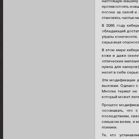
настоящую машину 
противостоять новы
погоне за силой и
становясь частью м
В 2065 году кибер
обладающий достато
утраты конечности,
серьезная опасност
В этом мире кибер
кожи и даже скеле
оптические имплан
нужна для хакеров)
несет в себе серье
Эти модификации д
вызовам. Однако с
Многие теряют не 
который может легко
Процесс модификац
осознавать, что 
последствиям, свя
слишком велик, и 
психики.
Те, кто устанавл