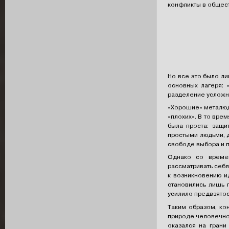
конфликты в общес
Но все это было л
основных лагеря: 
разделение усложни
«Хорошие» металюди
«плохих». В то вре
была проста: защи
простыми людьми, 
свободе выбора и п
Однако со време
рассматривать себя
к возникновению и
становились лишь п
усилило предвзятос
Таким образом, ко
природе человечнос
оказался на грани