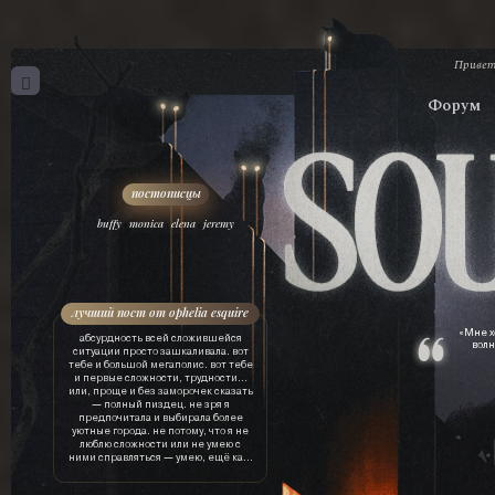
Привет
Форум
,
,
,
buffy
monica
elena
jeremy
лучший пост от ophelia esquire
«Мне х
абсурдность всей сложившейся
волн
ситуации просто зашкаливала. вот
тебе и большой мегаполис. вот тебе
и первые сложности, трудности…
или, проще и без заморочек сказать
— полный пиздец. не зря я
предпочитала и выбирала более
уютные города. не потому, что я не
люблю сложности или не умею с
ними справляться — умею, ещё как.
просто это лишняя трата ресурсов.
драгоценного времени, нервов, сил,