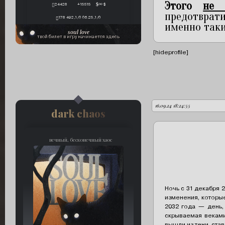
Этого
не 
24428
+15515
∞ $
предотврат
178 492,1/0 06.25,1/0
именно таки
soul love
твой билет в игру начинается здесь
[hideprofile]
16.09.24 18:24:55
автор:
dark chaos
вечный, бесконечный хаос
Ночь с 31 декабря 
изменения, которые
2032 года — день,
скрываемая веками
вышли из тени, ста