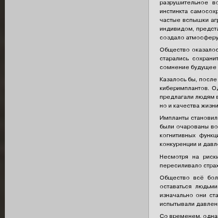
разрушительное в
инстинкта самосох
частые вспышки аг
индивидом, предста
создало атмосферу 
Общество оказалос
старались сохрани
сомнение будущее к
Казалось бы, после
киберимплантов. О
предлагали людям 
но и качества жизни
Импланты становил
были очарованы во
когнитивных функц
конкуренции и давл
Несмотря на риск
пересиливало страх
Общество всё боль
оставаться людьми
изначально они ст
испытывали давлен
Со временем, однак