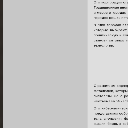
Эти корпорации ст
Традиционные инсти
и мэров в городах,
городов вошли пять
В этих городах вл
которые выбирают 
политическую и со
становятся лишь 
технологии.
С развитием корпо
металюдей, которы
пистолеты, но с р
неотъемлемой часть
Эти кибернетичес
представляли собо
тела, улучшения ф
вышли боевые киб