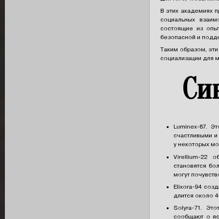
В этих академиях 
социальных взаим
состоящие из опы
безопасной и подде
Таким образом, эт
социализации для м
Си
Luminex-87. Э
счастливыми и
у некоторых мо
Virellium-22
становятся бо
могут почувств
Elixora-94 соз
длится около 4
Solyra-71. Эт
сообщают о яс