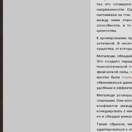
тех, кто оставалс
напряженности. Од
настаивала на том,
между ними стан
способности, в т
ценностям.
К хромированию пр
эстетикой. В числ
существа, от котор
Металюди, обладая
Это создало парад
технологической г
физической силы, 
многих были
порт
обмениваться данн
удобным и эффекти
Металюди усоверш
опасными. Они исп
конфликтов между
конкурировать с ни
но и обладал уник
Таким образом, ми
адаптироваться к 