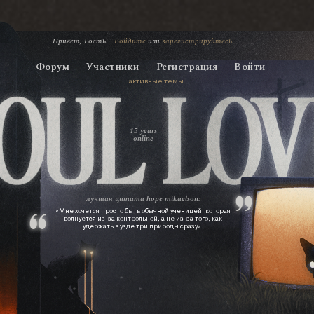
Привет, Гость!
Войдите
или
зарегистрируйтесь
.
Форум
Участники
Регистрация
Войти
активные темы
15 years
online
лучшая цитата
hope mikaelson:
«Мне хочется просто быть обычной ученицей, которая
волнуется из‑за контрольной, а не из‑за того, как
удержать в узде три природы сразу».