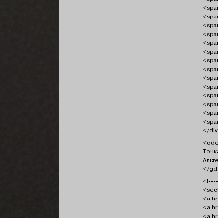
<span
<span
<span
<span
<span
<span
<span
<span
<span
<span
<span
<span
<span
<span
</di
<gde
Точк
Альт
</gd
<!----
<sect
<a hr
<a hr
<a hr