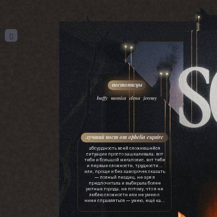
,
,
,
buffy
monica
elena
jeremy
лучший пост от ophelia esquire
абсурдность всей сложившейся
ситуации просто зашкаливала. вот
тебе и большой мегаполис. вот тебе
и первые сложности, трудности…
или, проще и без заморочек сказать
— полный пиздец. не зря я
предпочитала и выбирала более
уютные города. не потому, что я не
люблю сложности или не умею с
ними справляться — умею, ещё как.
просто это лишняя трата ресурсов.
драгоценного времени, нервов, сил,