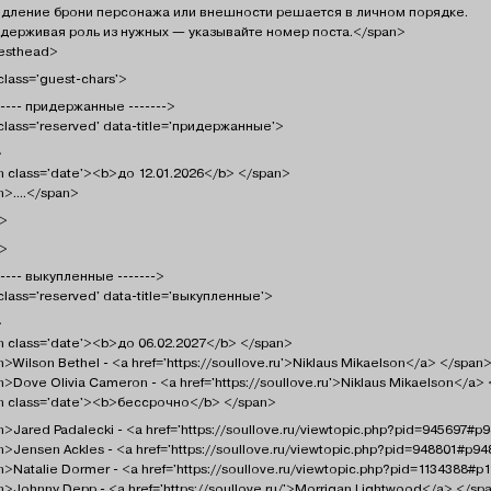
одление брони персонажа или внешности решается в личном порядке.
идерживая роль из нужных — указывайте номер поста.</span>
esthead>
class='guest-chars'>
----- придержанные ------->
class='reserved' data-title='придержанные'>
>
n class='date'><b>до 12.01.2026</b> </span>
>....</span>
v>
v>
----- выкупленные ------->
class='reserved' data-title='выкупленные'>
>
n class='date'><b>до 06.02.2027</b> </span>
>Wilson Bethel - <a href='https://soullove.ru'>Niklaus Mikaelson</a> </span
>Dove Olivia Cameron - <a href='https://soullove.ru'>Niklaus Mikaelson</a>
n class='date'><b>бессрочно</b> </span>
>Jared Padalecki - <a href='https://soullove.ru/viewtopic.php?pid=945697#p
>Jensen Ackles - <a href='https://soullove.ru/viewtopic.php?pid=948801#p9
>Natalie Dormer - <a href='https://soullove.ru/viewtopic.php?pid=1134388#
>Johnny Depp - <a href='https://soullove.ru/'>Morrigan Lightwood</a> </sp