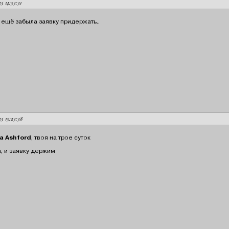
25 14:53:31
я ещё забыла заявку придержать..
25 15:23:38
ia Ashford
, твоя на трое суток
а
, и заявку держим