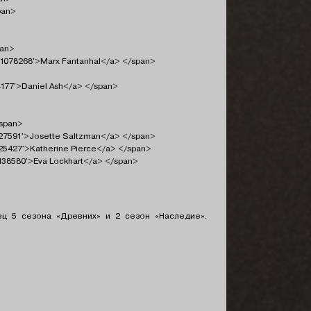
pan>
pan>
#p1078268'>Marx Fantanhal</a> </span>
14177'>Daniel Ash</a> </span>
/span>
1127591'>Josette Saltzman</a> </span>
125427'>Katherine Pierce</a> </span>
1138580'>Eva Lockhart</a> </span>
ец 5 сезона «Древних» и 2 сезон «Наследие».