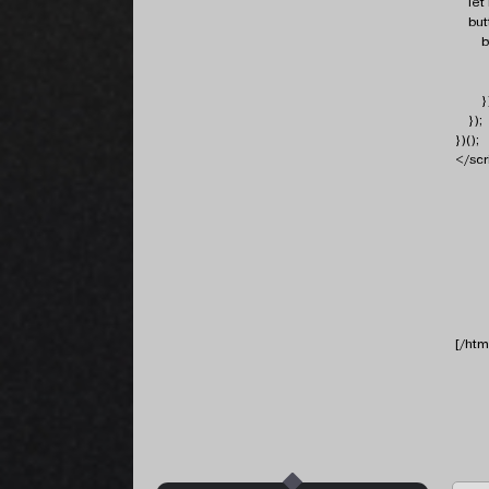
let b
butto
btn.a
e.pr
copy
})
});
})();
</scr
[/htm