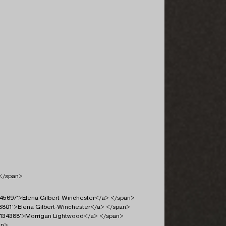
>
 </span>
945697'>Elena Gilbert-Winchester</a> </span>
48801'>Elena Gilbert-Winchester</a> </span>
p1134388'>Morrigan Lightwood</a> </span>
an>