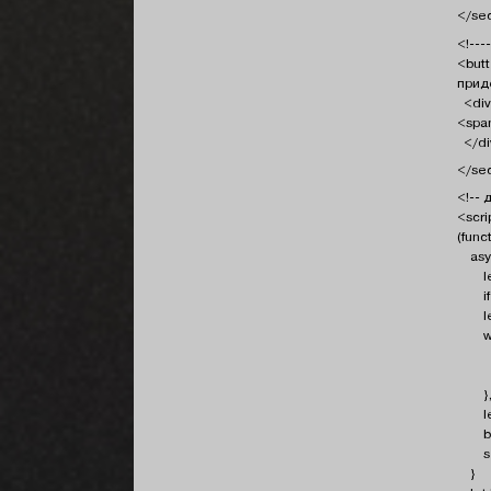
</se
<!---
<butt
прид
<div 
<spa
</di
</se
<!-- 
<scri
(funct
asyn
let 
if (
let 
wind
typ
text
}, '
let o
butt
setTi
}