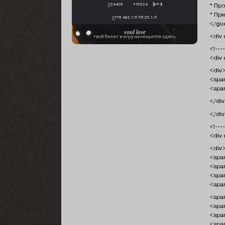
* Пр
24428
+15524
∞ $
* Пр
178 492,1/0 06.25,1/0
</gu
soul love
<div 
твой билет в игру начинается здесь
<!---
<div 
<div
<spa
<span
</di
</di
<!---
<div 
<div
<spa
<span
<span
<spa
<span
<span
<span
<span