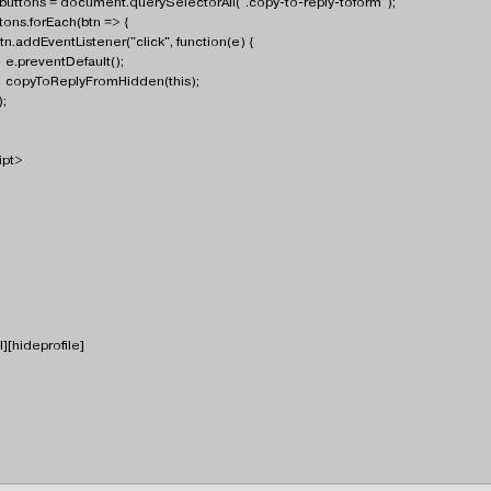
uttons = document.querySelectorAll(".copy-to-reply-toform");
ns.forEach(btn => {
ddEventListener("click", function(e) {
eventDefault();
ToReplyFromHidden(this);
;
ipt>
l][hideprofile]