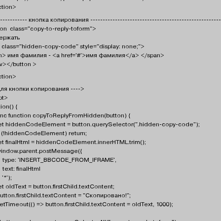
ction>
------------ кнопка копирования ----------------------------------------------------
on class="copy-to-reply-toform">
ержать
class="hidden-copy-code" style="display: none;">
n> имя фамилия - <a href='#'>имя фамилия</a> </span>
v></button >
ction>
для кнопки копирования ---->
pt>
ion() {
c function copyToReplyFromHidden(button) {
hiddenCodeElement = button.querySelector(".hidden-copy-code");
!hiddenCodeElement) return;
finalHtml = hiddenCodeElement.innerHTML.trim();
ow.parent.postMessage({
e: 'INSERT_BBCODE_FROM_IFRAME',
: finalHtml
*');
ldText = button.firstChild.textContent;
on.firstChild.textContent = "Скопировано!";
meout(() => button.firstChild.textContent = oldText, 1000);