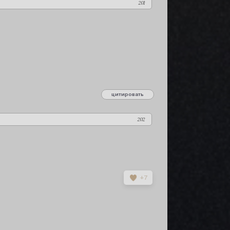
201
цитировать
сообщение 201
202
+7