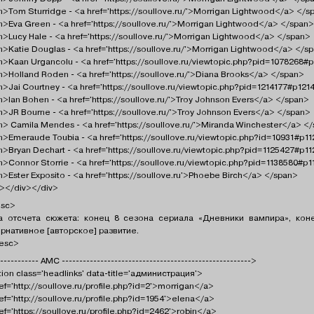
>Tom Sturridge - <a href='https://soullove.ru/'>Morrigan Lightwood</a> </s
>Eva Green - <a href='https://soullove.ru/'>Morrigan Lightwood</a> </span>
>Lucy Hale - <a href='https://soullove.ru/'>Morrigan Lightwood</a> </span>
>Katie Douglas - <a href='https://soullove.ru/'>Morrigan Lightwood</a> </s
>Kaan Urgancolu - <a href='https://soullove.ru/viewtopic.php?pid=1078268
>Holland Roden - <a href='https://soullove.ru/'>Diana Brooks</a> </span>
>Jai Courtney - <a href='https://soullove.ru/viewtopic.php?pid=1214177#p12
>Ian Bohen - <a href='https://soullove.ru/'>Troy Johnson Evers</a> </span>
>JR Bourne - <a href='https://soullove.ru/'>Troy Johnson Evers</a> </span>
> Camila Mendes - <a href='https://soullove.ru/'>Miranda Winchester</a> <
>Emeraude Toubia - <a href='https://soullove.ru/viewtopic.php?id=10931#p
>Bryan Dechart - <a href='https://soullove.ru/viewtopic.php?pid=1125427#p1
>Connor Storrie - <a href='https://soullove.ru/viewtopic.php?pid=1138580#p
>Ester Exposito - <a href='https://soullove.ru'>Phoebe Birch</a> </span>
v></div></div>
sc>
а отсчета сюжета: конец 8 сезона сериала «Дневники вампира», кон
ернативное [авторское] развитие.
esc>
----------- АМС ------------------------------------------------------>
ion class='headlinks' data-title='администрация'>
ef='http://soullove.ru/profile.php?id=2'>morrigan</a>
ef='http://soullove.ru/profile.php?id=1954'>elena</a>
ef='https://soullove.ru/profile.php?id=2462'>robin</a>