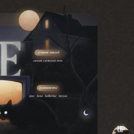
самый сложный день
,
,
,
jane
luna
katherine
tanyao