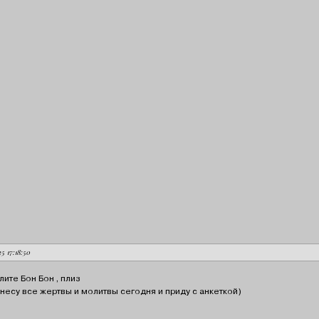
25 17:18:50
ите Бон Бон , плиз
инесу все жертвы и молитвы сегодня и приду с анкеткой)